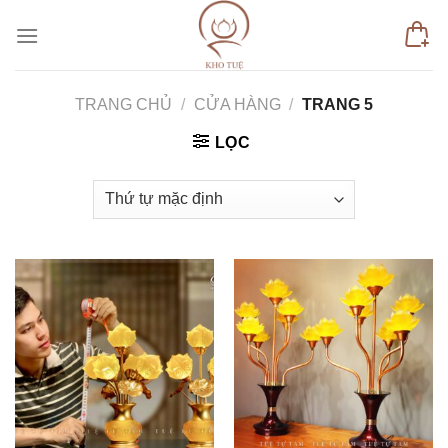
Skip
to
content
TRANG CHỦ
/
CỬA HÀNG
/
TRANG 5
LỌC