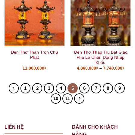
Đèn Thờ Thân Tròn Chữ
Đèn Thờ Tháp Trụ Bát Giác
Phật
Pha Lê Chân Đồng Nhập
Khẩu
11.000.000
₫
4.860.000
₫
–
7.740.000
₫
1
2
3
4
5
6
7
8
9
10
11
LIÊN HỆ
DÀNH CHO KHÁCH
HÀNG