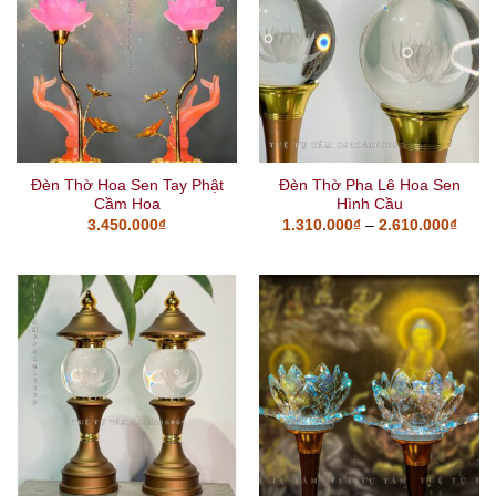
Đèn Thờ Hoa Sen Tay Phật
Đèn Thờ Pha Lê Hoa Sen
Cầm Hoa
Hình Cầu
3.450.000
₫
1.310.000
₫
–
2.610.000
₫