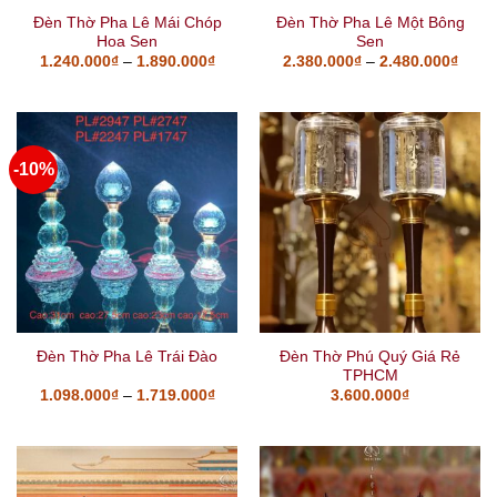
Đèn Thờ Pha Lê Mái Chóp
Đèn Thờ Pha Lê Một Bông
Hoa Sen
Sen
1.240.000
₫
–
1.890.000
₫
2.380.000
₫
–
2.480.000
₫
-10%
Đèn Thờ Phú Quý Giá Rẻ
Đèn Thờ Pha Lê Trái Đào
TPHCM
1.098.000
₫
–
1.719.000
₫
3.600.000
₫