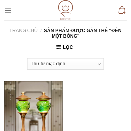
Skip
to
content
TRANG CHỦ
/
SẢN PHẨM ĐƯỢC GẮN THẺ “ĐÈN
MỘT BÔNG”
LỌC