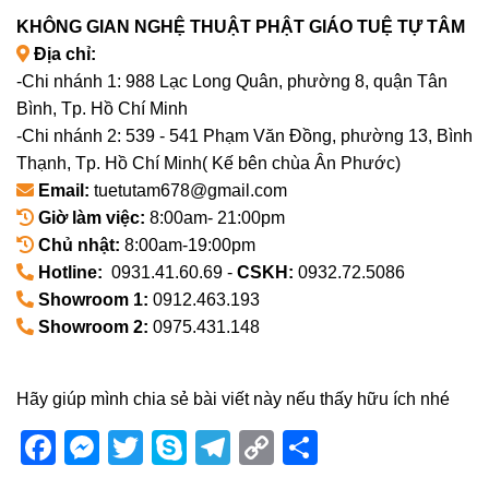
KHÔNG GIAN NGHỆ THUẬT PHẬT GIÁO TUỆ TỰ TÂM
Địa chỉ:
-Chi nhánh 1: 988 Lạc Long Quân, phường 8, quận Tân
Bình, Tp. Hồ Chí Minh
-Chi nhánh 2: 539 - 541 Phạm Văn Đồng, phường 13, Bình
Thạnh, Tp. Hồ Chí Minh( Kế bên chùa Ân Phước)
Email:
tuetutam678@gmail.com
Giờ làm việc:
8:00am- 21:00pm
Chủ nhật:
8:00am-19:00pm
Hotline:
0931.41.60.69 -
CSKH:
0932.72.5086
Showroom 1:
0912.463.193
Showroom 2:
0975.431.148
Hãy giúp mình chia sẻ bài viết này nếu thấy hữu ích nhé
Facebook
Messenger
Twitter
Skype
Telegram
Copy
Share
Link