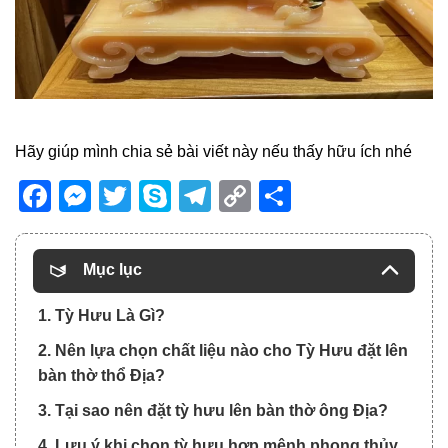
Hãy giúp mình chia sẻ bài viết này nếu thấy hữu ích nhé
Facebook
Messenger
Twitter
Skype
Telegram
Copy
Share
Link
Mục lục
1. Tỳ Hưu Là Gì?
2. Nên lựa chọn chất liệu nào cho Tỳ Hưu đặt lên
bàn thờ thổ Địa?
3. Tại sao nên đặt tỳ hưu lên bàn thờ ông Địa?
4. Lưu ý khi chọn tỳ hưu hợp mệnh phong thủy