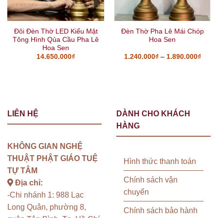
Đôi Đèn Thờ LED Kiểu Mật
Đèn Thờ Pha Lê Mái Chóp
Tông Hình Qủa Cầu Pha Lê
Hoa Sen
Hoa Sen
14.650.000
₫
1.240.000
₫
–
1.890.000
₫
LIÊN HỆ
DÀNH CHO KHÁCH
HÀNG
KHÔNG GIAN NGHỆ
THUẬT PHẬT GIÁO TUỆ
Hình thức thanh toán
TỰ TÂM
Chính sách vận
Địa chỉ:
chuyển
-Chi nhánh 1: 988 Lạc
Long Quân, phường 8,
Chính sách bảo hành