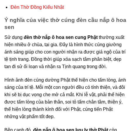
Đèn Thờ Đồng Kiểu Nhật
Ý nghĩa của việc thờ cúng đèn cầu nắp ô hoa
sen
Sử dụng
đèn thờ nắp ô hoa sen cung Phật
thường xuất
hiện nhiều ở chùa, tại gia. Đây là hình thức cúng giường
ánh sáng giúp cho con người nhận ra được giá ngộ của trí
tệ tịnh trang. Đồng thời giúp xóa sạch tâm phân biệt, dẹp
tan đi sử ối loạn và nhận ra Tịnh quang trong đời.
Hình ảnh đèn cúng dường Phật thể hiện cho tấm lòng, ánh
sáng của trí tệ. Mỗi một con người đều có tính thiện, và đôi
khi sẽ bị dục vọng che mờ cả mắt. Khi lễ vật, phải thể hiện
được tấm lòng của bản thân, soi tỏ tấm chân tâm, thiện ý,
thể hiện lòng thành kính đối với Phật, cúng tiến Phật
những vật phẩm tốt đep.
Bên cạnh đó,
đèn nắp ô hoa sen lưu ly thờ Phật
còn