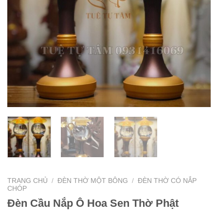
TRANG CHỦ
/
ĐÈN THỜ MỘT BÔNG
/
ĐÈN THỜ CÓ NẮP
CHÓP
Đèn Cầu Nắp Ô Hoa Sen Thờ Phật