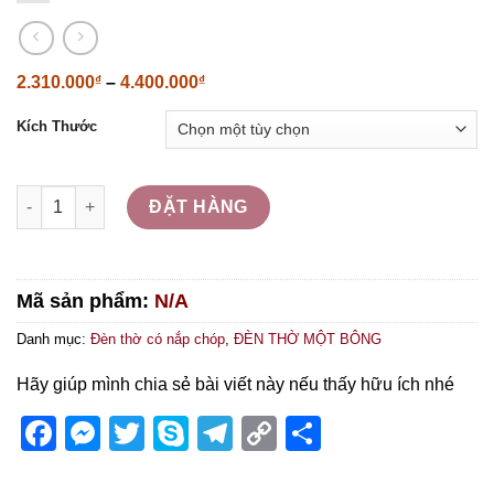
2.310.000
₫
–
4.400.000
₫
Kích Thước
Đèn Cầu Nắp Ô Hoa Sen Thờ Phật số lượng
ĐẶT HÀNG
Mã sản phẩm:
N/A
Danh mục:
Đèn thờ có nắp chóp
,
ĐÈN THỜ MỘT BÔNG
Hãy giúp mình chia sẻ bài viết này nếu thấy hữu ích nhé
Facebook
Messenger
Twitter
Skype
Telegram
Copy
Share
Link