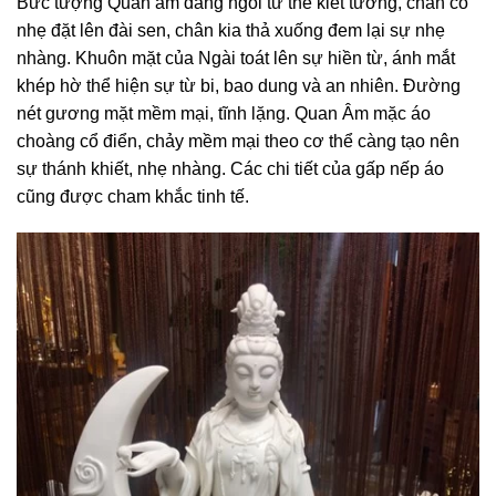
Bức tượng Quan âm đang ngồi tư thế kiết tường, chân co
nhẹ đặt lên đài sen, chân kia thả xuống đem lại sự nhẹ
nhàng.
Khuôn mặt của Ngài toát lên sự hiền từ, ánh mắt
khép hờ thể hiện sự từ bi, bao dung và an nhiên. Đường
nét gương mặt mềm mại, tĩnh lặng. Quan Âm mặc áo
choàng cổ điển, chảy mềm mại theo cơ thể càng tạo nên
sự thánh khiết, nhẹ nhàng. Các chi tiết của gấp nếp áo
cũng được cham khắc tinh tế.