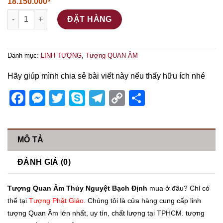
18.150.000
₫
Tượng Quan Âm Thủy Nguyệt Bạch Định số lượng
ĐẶT HÀNG
Danh mục:
LINH TƯỢNG
,
Tượng QUAN ÂM
Hãy giúp mình chia sẻ bài viết này nếu thấy hữu ích nhé
Facebook
Messenger
Twitter
Skype
Telegram
Copy
Share
Link
MÔ TẢ
ĐÁNH GIÁ (0)
Tượng Quan Âm Thủy Nguyệt Bạch Định
mua ở đâu? Chỉ có
thể tại
Tượng Phật Giáo.
Chúng tôi là cửa hàng cung cấp linh
tượng Quan Âm lớn nhất, uy tín, chất lượng tại TPHCM. tượng