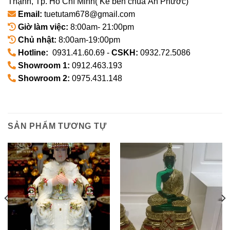
Thạnh, Tp. Hồ Chí Minh( Kế bên chùa Ân Phước)
Email:
tuetutam678@gmail.com
Giờ làm việc:
8:00am- 21:00pm
Chủ nhật:
8:00am-19:00pm
Hotline:
0931.41.60.69 -
CSKH:
0932.72.5086
Showroom 1:
0912.463.193
Showroom 2:
0975.431.148
SẢN PHẨM TƯƠNG TỰ