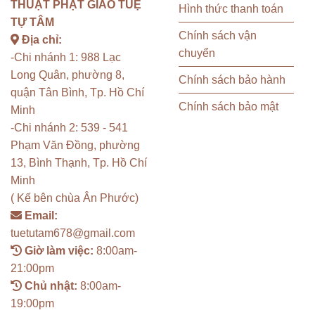
THUẬT PHẬT GIÁO TUỆ
Hình thức thanh toán
TỰ TÂM
Chính sách vận
Địa chỉ:
chuyển
-Chi nhánh 1: 988 Lạc
Long Quân, phường 8,
Chính sách bảo hành
quận Tân Bình, Tp. Hồ Chí
Chính sách bảo mật
Minh
-Chi nhánh 2: 539 - 541
Phạm Văn Đồng, phường
13, Bình Thạnh, Tp. Hồ Chí
Minh
( Kế bên chùa Ân Phước)
Email:
tuetutam678@gmail.com
Giờ làm việc:
8:00am-
21:00pm
Chủ nhật:
8:00am-
19:00pm