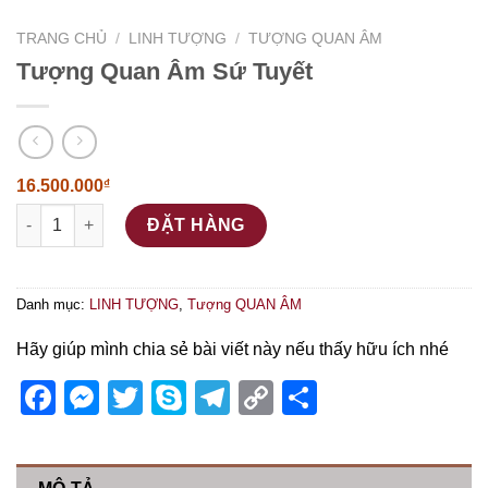
TRANG CHỦ
/
LINH TƯỢNG
/
TƯỢNG QUAN ÂM
Tượng Quan Âm Sứ Tuyết
16.500.000
₫
Tượng Quan Âm Sứ Tuyết số lượng
ĐẶT HÀNG
Danh mục:
LINH TƯỢNG
,
Tượng QUAN ÂM
Hãy giúp mình chia sẻ bài viết này nếu thấy hữu ích nhé
Facebook
Messenger
Twitter
Skype
Telegram
Copy
Share
Link