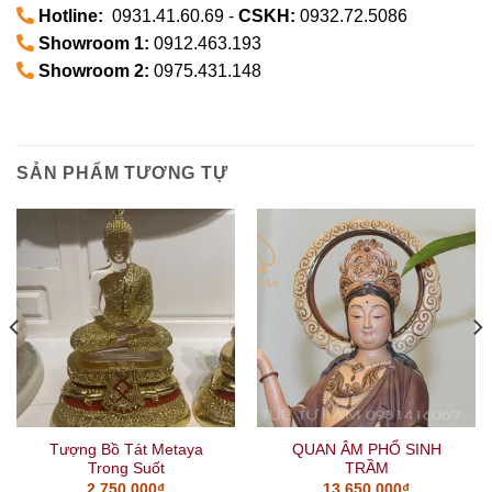
Hotline:
0931.41.60.69 -
CSKH:
0932.72.5086
Showroom 1:
0912.463.193
Showroom 2:
0975.431.148
SẢN PHẨM TƯƠNG TỰ
Tượng Bồ Tát Metaya
QUAN ÂM PHỔ SINH
Trong Suốt
TRẦM
2.750.000
₫
13.650.000
₫