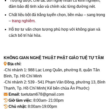
Tượng được chế tác bởi nghệ nhân có kinh nghiệm,
đảm bảo độ tinh xảo và chính xác từng đường nét.
Chất liệu bột đá trắng tuyển chọn, bền màu – sang trọng
–
trang nghiêm
.
Hỗ trợ tư vấn chọn tượng phù hợp với không gian và
cách bố trí hài hòa.
KHÔNG GIAN NGHỆ THUẬT PHẬT GIÁO TUỆ TỰ TÂM
Địa chỉ:
-Chi nhánh 1: 988 Lạc Long Quân, phường 8, quận Tân
Bình, Tp. Hồ Chí Minh
-Chi nhánh 2: 539 - 541 Phạm Văn Đồng, phường 13, Bình
Thạnh, Tp. Hồ Chí Minh( Kế bên chùa Ân Phước)
Email:
tuetutam678@gmail.com
Giờ làm việc:
8:00am- 21:00pm
Chủ nhật:
8:00am-19:00pm