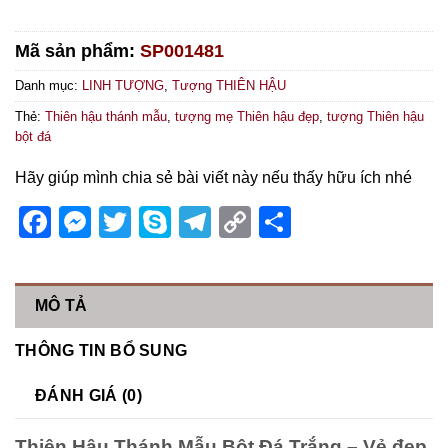
Mã sản phẩm:
SP001481
Danh mục:
LINH TƯỢNG
,
Tượng THIÊN HẬU
Thẻ:
Thiên hậu thánh mẫu
,
tượng mẹ Thiên hậu đẹp
,
tượng Thiên hậu
bột đá
Hãy giúp mình chia sẻ bài viết này nếu thấy hữu ích nhé
Facebook
Messenger
Twitter
Skype
Telegram
Copy
Share
Link
MÔ TẢ
THÔNG TIN BỔ SUNG
ĐÁNH GIÁ (0)
Thiên Hậu Thánh Mẫu Bột Đá Trắng – Vẻ đẹp