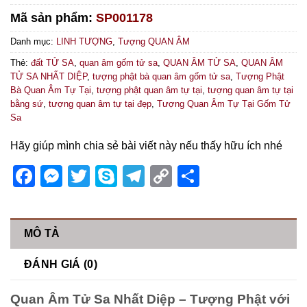
Mã sản phẩm:
SP001178
Danh mục:
LINH TƯỢNG
,
Tượng QUAN ÂM
Thẻ:
đất TỬ SA
,
quan âm gốm tử sa
,
QUAN ÂM TỬ SA
,
QUAN ÂM
TỬ SA NHẤT DIỆP
,
tượng phật bà quan âm gốm tử sa
,
Tượng Phật
Bà Quan Âm Tự Tại
,
tượng phật quan âm tự tại
,
tượng quan âm tự tại
bằng sứ
,
tượng quan âm tự tại đẹp
,
Tượng Quan Âm Tự Tại Gốm Tử
Sa
Hãy giúp mình chia sẻ bài viết này nếu thấy hữu ích nhé
Facebook
Messenger
Twitter
Skype
Telegram
Copy
Share
Link
MÔ TẢ
ĐÁNH GIÁ (0)
Quan Âm Tử Sa Nhất Diệp – Tượng Phật với