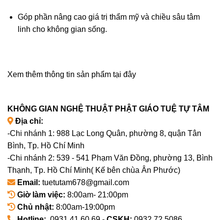
Góp phần nâng cao giá trị thẩm mỹ và chiều sâu tâm
linh cho không gian sống.
Xem thêm thông tin sản phẩm tại đây
KHÔNG GIAN NGHỆ THUẬT PHẬT GIÁO TUỆ TỰ TÂM
Địa chỉ:
-Chi nhánh 1: 988 Lạc Long Quân, phường 8, quận Tân
Bình, Tp. Hồ Chí Minh
-Chi nhánh 2: 539 - 541 Phạm Văn Đồng, phường 13, Bình
Thạnh, Tp. Hồ Chí Minh( Kế bên chùa Ân Phước)
Email:
tuetutam678@gmail.com
Giờ làm việc:
8:00am- 21:00pm
Chủ nhật:
8:00am-19:00pm
Hotline:
0931.41.60.69 -
CSKH:
0932.72.5086