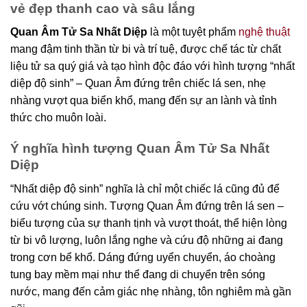
vẻ đẹp thanh cao và sâu lắng
Quan Âm Tử Sa Nhất Diệp
là một tuyệt phẩm
nghệ thuật
mang đậm tinh thần từ bi và trí tuệ, được chế tác từ chất
liệu tử sa quý giá và tạo hình độc đáo với hình tượng “nhất
diệp độ sinh” – Quan Âm đứng trên chiếc lá sen, nhẹ
nhàng vượt qua biển khổ, mang đến sự an lành và tỉnh
thức cho muôn loài.
Ý nghĩa hình tượng
Quan Âm Tử Sa Nhất
Diệp
“Nhất diệp độ sinh” nghĩa là chỉ một chiếc lá cũng đủ để
cứu vớt chúng sinh. Tượng Quan Âm đứng trên lá sen –
biểu tượng của sự thanh tịnh và vượt thoát, thể hiện lòng
từ bi vô lượng, luôn lắng nghe và cứu độ những ai đang
trong cơn bể khổ. Dáng đứng uyển chuyển, áo choàng
tung bay mềm mại như thể đang di chuyển trên sóng
nước, mang đến cảm giác nhẹ nhàng, tôn nghiêm mà gần